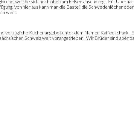
gkirche, welche sich hoch oben am Felsen anschmiegt. Für Übernac
fügung. Von hier aus kann man die Bastei, die Schwedenlöcher oder
ch wert.
 und vorzügliche Kuchenangebot unter dem Namen Kaffeeschank . Et
r sächsischen Schweiz weit vorangetrieben.
Wir Brüder sind aber da