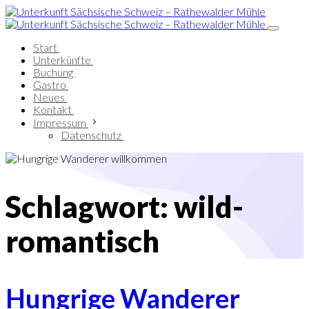
Start
Unterkünfte
Buchung
Gastro
Neues
Kontakt
Impressum
Datenschutz
Schlagwort:
wild-
romantisch
Hungrige Wanderer