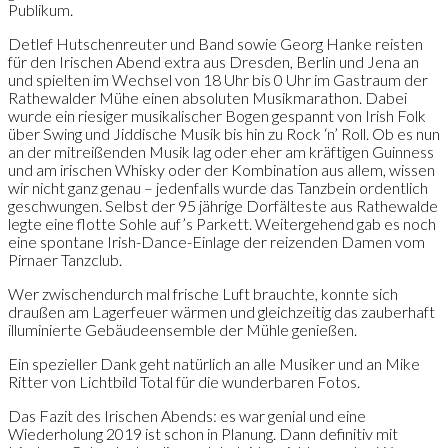
Publikum.
Detlef Hutschenreuter und Band sowie Georg Hanke reisten
für den Irischen Abend extra aus Dresden, Berlin und Jena an
und spielten im Wechsel von 18 Uhr bis 0 Uhr im Gastraum der
Rathewalder Mühe einen absoluten Musikmarathon. Dabei
wurde ein riesiger musikalischer Bogen gespannt von Irish Folk
über Swing und Jiddische Musik bis hin zu Rock ‘n’ Roll. Ob es nun
an der mitreißenden Musik lag oder eher am kräftigen Guinness
und am irischen Whisky oder der Kombination aus allem, wissen
wir nicht ganz genau – jedenfalls wurde das Tanzbein ordentlich
geschwungen. Selbst der 95 jährige Dorfälteste aus Rathewalde
legte eine flotte Sohle auf’s Parkett. Weitergehend gab es noch
eine spontane Irish-Dance-Einlage der reizenden Damen vom
Pirnaer Tanzclub.
Wer zwischendurch mal frische Luft brauchte, konnte sich
draußen am Lagerfeuer wärmen und gleichzeitig das zauberhaft
illuminierte Gebäudeensemble der Mühle genießen.
Ein spezieller Dank geht natürlich an alle Musiker und an Mike
Ritter von Lichtbild Total für die wunderbaren Fotos.
Das Fazit des Irischen Abends: es war genial und eine
Wiederholung 2019 ist schon in Planung. Dann definitiv mit