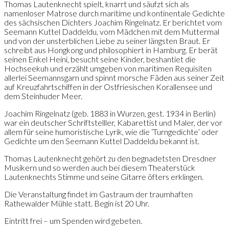
Thomas Lautenknecht spielt, knarrt und säufzt sich als
namenloser Matrose durch maritime und kontinentale Gedichte
des sächsischen Dichters Joachim Ringelnatz. Er berichtet vom
Seemann Kuttel Daddeldu, vom Mädchen mit dem Muttermal
und von der unsterblichen Liebe zu seiner längsten Braut. Er
schreibt aus Hongkong und philosophiert in Hamburg. Er berät
seinen Enkel Heini, besucht seine Kinder, beshantiet die
Hochseekuh und erzählt umgeben von maritimen Requisiten
allerlei Seemannsgarn und spinnt morsche Fäden aus seiner Zeit
auf Kreuzfahrtschiffen in der Ostfriesischen Korallensee und
dem Steinhuder Meer.
Joachim Ringelnatz (geb. 1883 in Wurzen, gest. 1934 in Berlin)
war ein deutscher Schriftstelller, Kabarettist und Maler, der vor
allem für seine humoristische Lyrik, wie die ‘Turngedichte’ oder
Gedichte um den Seemann Kuttel Daddeldu bekannt ist.
Thomas Lautenknecht gehört zu den begnadetsten Dresdner
Musikern und so werden auch bei diesem Theaterstück
Lautenknechts Stimme und seine Gitarre öfters erklingen.
Die Veranstaltung findet im Gastraum der traumhaften
Rathewalder Mühle statt. Begin ist 20 Uhr.
Eintritt frei – um Spenden wird gebeten.