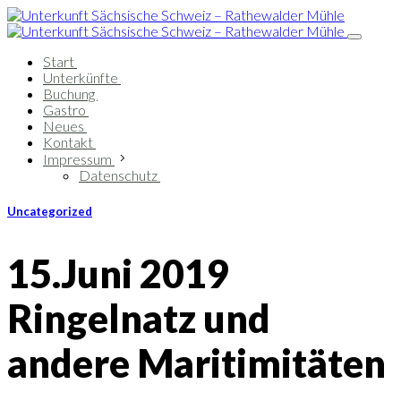
Start
Unterkünfte
Buchung
Gastro
Neues
Kontakt
Impressum
Datenschutz
Uncategorized
15.Juni 2019
Ringelnatz und
andere Maritimitäten