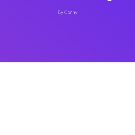
By
Conny